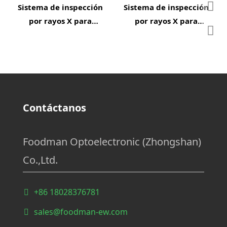
Sistema de inspección
Sistema de inspección
por rayos X para
por rayos X para
espinas de pescado
defectos de sellado
Contáctanos
Foodman Optoelectronic (Zhongshan)
Co.,Ltd.
+86 18028376781
sales@foodman-ew.com