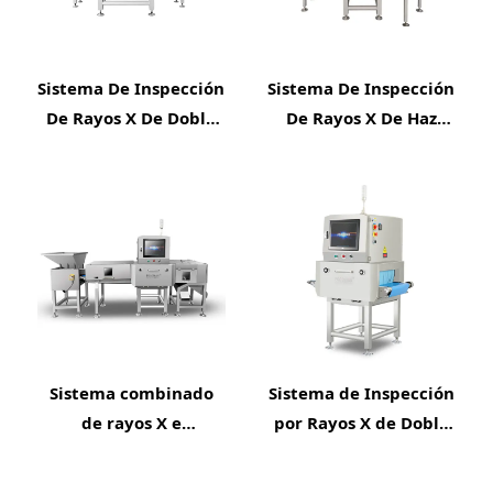
Sistema De Inspección
Sistema De Inspección
De Rayos X De Doble
De Rayos X De Haz
Haz Para Productos
Único Para Productos
Enlatados,
Enlatados,
Embotellados Y En
Embotellados Y En
Frascos
Frascos FXR-12K120
Sistema combinado
Sistema de Inspección
de rayos X e
por Rayos X de Doble
inspección visual para
Energía para Huesos
productos a granel